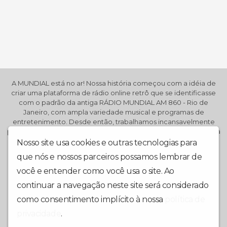
A MUNDIAL está no ar! Nossa história começou com a idéia de
criar uma plataforma de rádio online retrô que se identificasse
com o padrão da antiga RÁDIO MUNDIAL AM 860 - Rio de
Janeiro, com ampla variedade musical e programas de
entretenimento. Desde então, trabalhamos incansavelmente
para construir uma comunidade de ouvintes fiéis e oferecer uma
programação de qualidade que atenda essa demanda de
Nosso site usa cookies e outras tecnologias para
audiência. Além disso, estamos comprometidos em fornecer
que nós e nossos parceiros possamos lembrar de
uma experiência de rádio sem interrupções, com qualidade de
som de alta definição e sem anúncios irritantes. Nossa
você e entender como você usa o site. Ao
plataforma é fácil de usar e acessível em qualquer dispositivo,
continuar a navegação neste site será considerado
para que você possa ouvir nossa rádio em casa, no trabalho ou
em movimento. Obrigado pela audiência. Esperamos que você
como consentimento implícito à nossa
política de
aproveite a nossa programação!
privacidade
.